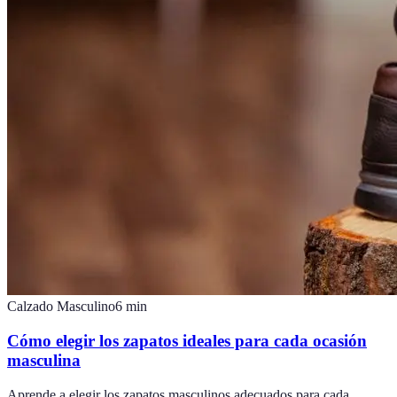
Calzado Masculino
6
min
Cómo elegir los zapatos ideales para cada ocasión
masculina
Aprende a elegir los zapatos masculinos adecuados para cada