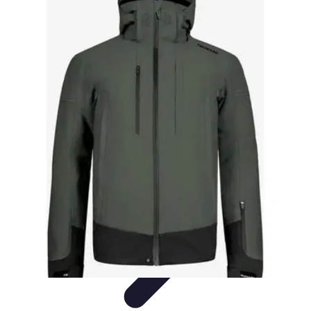
Moda Hombre
Abrigos y Chaquetas
Estilos de Moda
Tendencias
Consejos de
Estilo
Estilos y Atuendos
Moda Hombre