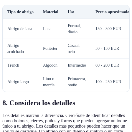
Tipo de abrigo
Material
Uso
Precio aproximado
Formal,
Abrigo de lana
Lana
150 - 300 EUR
diario
Abrigo
Casual,
Poliéster
50 - 150 EUR
acolchado
ocio
Trench
Algodón
Intermedio
80 - 200 EUR
Lino o
Primavera,
Abrigo largo
100 - 250 EUR
mezcla
otoño
8. Considera los detalles
Los detalles marcan la diferencia. Cerciórate de identificar detalles
como botones, cierres, puños y forros que pueden agregar un toque
único a tu abrigo. Los detalles más pequeños pueden hacer que un
abrigo se destaque. Un abrigo con un diseño distintivo o un corte