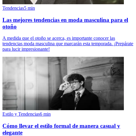
Tendencias
5
min
Las mejores tendencias en moda masculina para el
otoño
A medida que el otoño se acerca, es importante conocer las
tendencias moda masculina que marcarán esta temporada. ¡Prepárate
para lucir impresionante!
Estilo y Tendencias
6
min
Cómo llevar el estilo formal de manera casual y
elegante