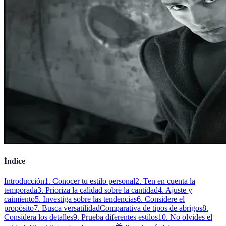
Índice
Introducción
1. Conocer tu estilo personal
2. Ten en cuenta la
temporada
3. Prioriza la calidad sobre la cantidad
4. Ajuste y
caimiento
5. Investiga sobre las tendencias
6. Considere el
propósito
7. Busca versatilidad
Comparativa de tipos de abrigos
8.
Considera los detalles
9. Prueba diferentes estilos
10. No olvides el