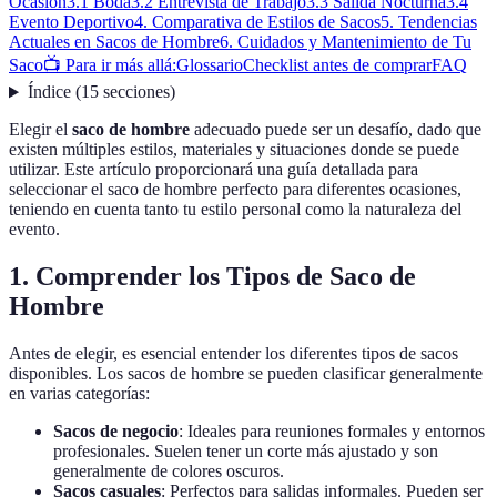
Ocasión
3.1 Boda
3.2 Entrevista de Trabajo
3.3 Salida Nocturna
3.4
Evento Deportivo
4. Comparativa de Estilos de Sacos
5. Tendencias
Actuales en Sacos de Hombre
6. Cuidados y Mantenimiento de Tu
Saco
📺 Para ir más allá:
Glossario
Checklist antes de comprar
FAQ
Índice
(
15
secciones
)
Elegir el
saco de hombre
adecuado puede ser un desafío, dado que
existen múltiples estilos, materiales y situaciones donde se puede
utilizar. Este artículo proporcionará una guía detallada para
seleccionar el saco de hombre perfecto para diferentes ocasiones,
teniendo en cuenta tanto tu estilo personal como la naturaleza del
evento.
1. Comprender los Tipos de Saco de
Hombre
Antes de elegir, es esencial entender los diferentes tipos de sacos
disponibles. Los sacos de hombre se pueden clasificar generalmente
en varias categorías:
Sacos de negocio
: Ideales para reuniones formales y entornos
profesionales. Suelen tener un corte más ajustado y son
generalmente de colores oscuros.
Sacos casuales
: Perfectos para salidas informales. Pueden ser