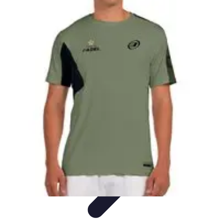
Moda Hombre
Abrigos y Chaquetas
Estilos de Moda
Tendencias
Consejos de
Estilo
Estilos y Atuendos
Moda Hombre