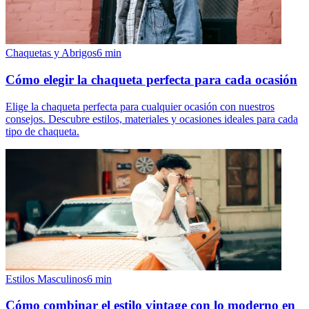
Chaquetas y Abrigos
6
min
Cómo elegir la chaqueta perfecta para cada ocasión
Elige la chaqueta perfecta para cualquier ocasión con nuestros
consejos. Descubre estilos, materiales y ocasiones ideales para cada
tipo de chaqueta.
Estilos Masculinos
6
min
Cómo combinar el estilo vintage con lo moderno en