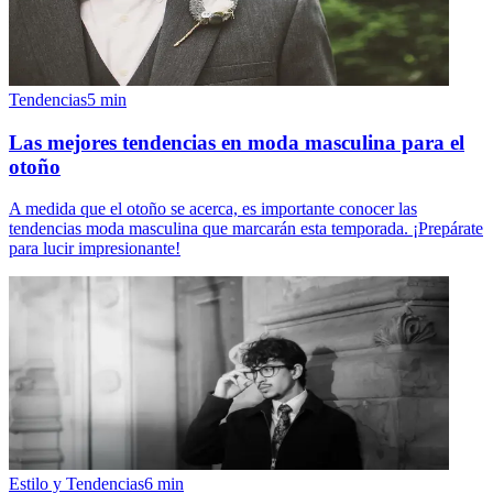
Tendencias
5
min
Las mejores tendencias en moda masculina para el
otoño
A medida que el otoño se acerca, es importante conocer las
tendencias moda masculina que marcarán esta temporada. ¡Prepárate
para lucir impresionante!
Estilo y Tendencias
6
min