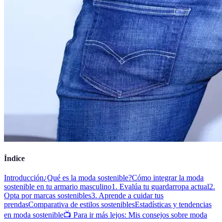
Índice
Introducción
¿Qué es la moda sostenible?
Cómo integrar la moda
sostenible en tu armario masculino
1. Evalúa tu guardarropa actual
2.
Opta por marcas sostenibles
3. Aprende a cuidar tus
prendas
Comparativa de estilos sostenibles
Estadísticas y tendencias
en moda sostenible
📺 Para ir más lejos: Mis consejos sobre moda