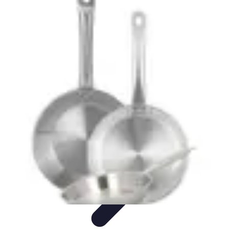
Moda Hombre
Abrigos y Chaquetas
Estilos de Moda
Tendencias
Consejos de
Estilo
Estilos y Atuendos
Moda Hombre