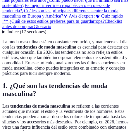
más populares este año?
¿Cómo puedo hacer que mi armario sea más
sostenible?
¿Es mejor invertir en ropa básica o en piezas de
tendencia?
¿Cuáles son las principales diferencias entre la moda
masculina en Europa y América?
💡 Avis d'expert :
🧠 Quiz rápido
:** ¿Cuál de estos estilos prefieres para tu guardarropa?
Checklist
antes de comprar
Glossario
Índice
(
17
secciones
)
La moda masculina está en constante evolución, y mantenerse al día
con las
tendencias de moda masculina
es esencial para destacar en
cualquier ocasión. En 2026, las tendencias no solo reflejan estilos
estéticos, sino que también incorporan elementos de sostenibilidad y
comodidad. En este artículo, analizaremos las últimas corrientes en
moda masculina, cómo puedes integrarlas en tu armario y consejos
prácticos para lucir siempre moderno.
1. ¿Qué son las tendencias de moda
masculina?
Las
tendencias de moda masculina
se refieren a las corrientes
actuales que marcan el estilo y la vestimenta de los hombres. Estas
tendencias pueden abarcar desde los colores de temporada hasta las
siluetas y los accesorios más deseados. Por ejemplo, en 2026, hemos
visto una fuerte influencia del estilo retro combinado con elementos