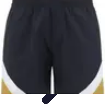
Moda Hombre
Abrigos y Chaquetas
Estilos de Moda
Tendencias
Consejos de
Estilo
Estilos y Atuendos
Moda Hombre