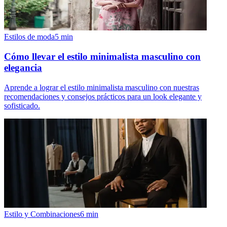
Estilos de moda
5
min
Cómo llevar el estilo minimalista masculino con
elegancia
Aprende a lograr el estilo minimalista masculino con nuestras
recomendaciones y consejos prácticos para un look elegante y
sofisticado.
Estilo y Combinaciones
6
min