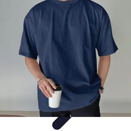
Moda Hombre
Abrigos y Chaquetas
Estilos de Moda
Tendencias
Consejos de
Estilo
Estilos y Atuendos
Moda Hombre