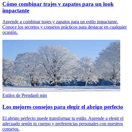
Cómo combinar trajes y zapatos para un look
impactante
Aprende a combinar trajes y zapatos para un estilo impactante.
Conoce los secretos y consejos prácticos para destacar en cualquier
ocasión.
Estilos de Prendas
6
min
Los mejores consejos para elegir el abrigo perfecto
El abrigo perfecto puede transformar tu estilo. Aprende a elegir el
adecuado según tu cuerpo y preferencias personales con nuestros
consejos.