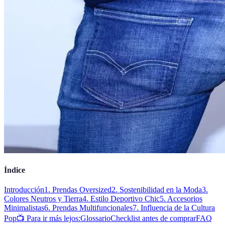
Índice
Introducción
1. Prendas Oversized
2. Sostenibilidad en la Moda
3.
Colores Neutros y Tierra
4. Estilo Deportivo Chic
5. Accesorios
Minimalistas
6. Prendas Multifuncionales
7. Influencia de la Cultura
Pop
📺 Para ir más lejos:
Glossario
Checklist antes de comprar
FAQ