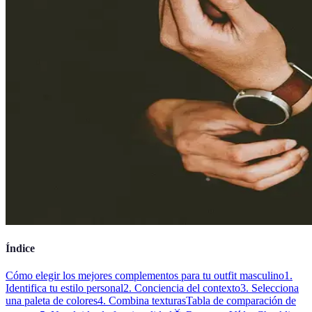
Índice
Cómo elegir los mejores complementos para tu outfit masculino
1.
Identifica tu estilo personal
2. Conciencia del contexto
3. Selecciona
una paleta de colores
4. Combina texturas
Tabla de comparación de