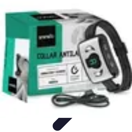
Moda Hombre
Abrigos y Chaquetas
Estilos de Moda
Tendencias
Consejos de
Estilo
Estilos y Atuendos
Moda Hombre