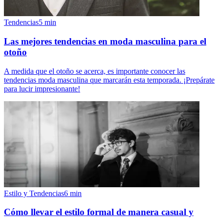
Tendencias
5
min
Las mejores tendencias en moda masculina para el
otoño
A medida que el otoño se acerca, es importante conocer las
tendencias moda masculina que marcarán esta temporada. ¡Prepárate
para lucir impresionante!
Estilo y Tendencias
6
min
Cómo llevar el estilo formal de manera casual y