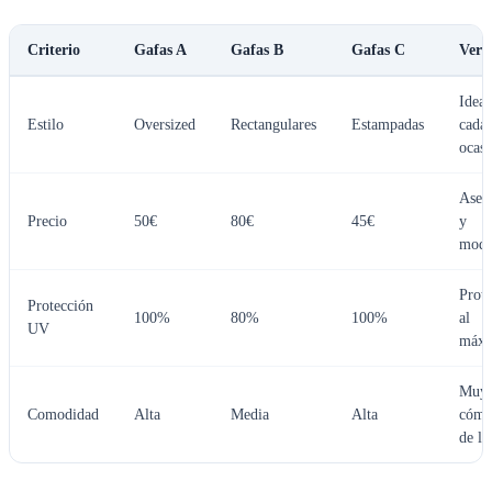
Criterio
Gafas A
Gafas B
Gafas C
Verd
Ideal
Estilo
Oversized
Rectangulares
Estampadas
cada
ocasi
Aseq
Precio
50€
80€
45€
y
mode
Prot
Protección
100%
80%
100%
al
UV
máx
Muy
Comodidad
Alta
Media
Alta
cómo
de ll