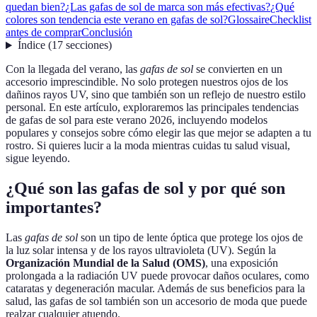
quedan bien?
¿Las gafas de sol de marca son más efectivas?
¿Qué
colores son tendencia este verano en gafas de sol?
Glossaire
Checklist
antes de comprar
Conclusión
Índice
(
17
secciones
)
Con la llegada del verano, las
gafas de sol
se convierten en un
accesorio imprescindible. No solo protegen nuestros ojos de los
dañinos rayos UV, sino que también son un reflejo de nuestro estilo
personal. En este artículo, exploraremos las principales tendencias
de gafas de sol para este verano 2026, incluyendo modelos
populares y consejos sobre cómo elegir las que mejor se adapten a tu
rostro. Si quieres lucir a la moda mientras cuidas tu salud visual,
sigue leyendo.
¿Qué son las gafas de sol y por qué son
importantes?
Las
gafas de sol
son un tipo de lente óptica que protege los ojos de
la luz solar intensa y de los rayos ultravioleta (UV). Según la
Organización Mundial de la Salud (OMS)
, una exposición
prolongada a la radiación UV puede provocar daños oculares, como
cataratas y degeneración macular. Además de sus beneficios para la
salud, las gafas de sol también son un accesorio de moda que puede
realzar cualquier atuendo.