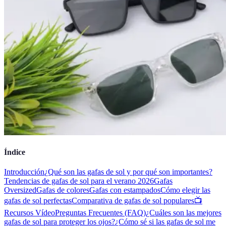
Índice
Introducción
¿Qué son las gafas de sol y por qué son importantes?
Tendencias de gafas de sol para el verano 2026
Gafas
Oversized
Gafas de colores
Gafas con estampados
Cómo elegir las
gafas de sol perfectas
Comparativa de gafas de sol populares
📺
Recursos Vídeo
Preguntas Frecuentes (FAQ)
¿Cuáles son las mejores
gafas de sol para proteger los ojos?
¿Cómo sé si las gafas de sol me