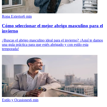
Ropa Exterior
6
min
Cómo seleccionar el mejor abrigo masculino para el
invierno
¿Buscas el abrigo masculino ideal para el invierno? ¡Aquí te damos
una guía práctica para que estés abrigado y con estilo esta
temporada!
Estilo y Ocasiones
6
min