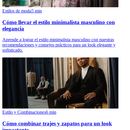
Estilos de moda
5
min
Cómo llevar el estilo minimalista masculino con
elegancia
Aprende a lograr el estilo minimalista masculino con nuestras
recomendaciones y consejos prácticos para un look elegante y
sofisticado.
Estilo y Combinaciones
6
min
Cómo combinar trajes y zapatos para un look
impactante