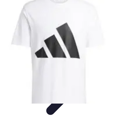
Moda Hombre
Abrigos y Chaquetas
Estilos de Moda
Tendencias
Consejos de
Estilo
Estilos y Atuendos
Moda Hombre