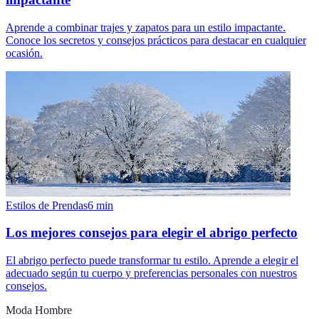
Aprende a combinar trajes y zapatos para un estilo impactante.
Conoce los secretos y consejos prácticos para destacar en cualquier
ocasión.
Estilos de Prendas
6
min
Los mejores consejos para elegir el abrigo perfecto
El abrigo perfecto puede transformar tu estilo. Aprende a elegir el
adecuado según tu cuerpo y preferencias personales con nuestros
consejos.
Moda Hombre