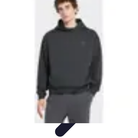
Moda Hombre
Abrigos y Chaquetas
Estilos de Moda
Tendencias
Consejos de
Estilo
Estilos y Atuendos
Moda Hombre