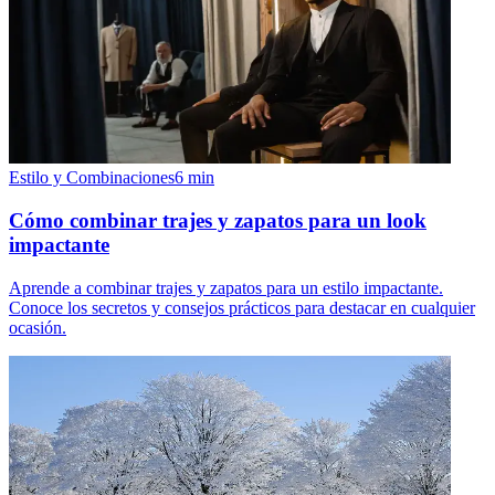
Estilo y Combinaciones
6
min
Cómo combinar trajes y zapatos para un look
impactante
Aprende a combinar trajes y zapatos para un estilo impactante.
Conoce los secretos y consejos prácticos para destacar en cualquier
ocasión.