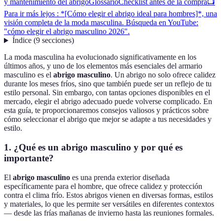
y mantenimiento del abrigo
Glossario
Checklist antes de la compra
📺
Para ir más lejos : *[Cómo elegir el abrigo ideal para hombres]*, una
visión completa de la moda masculina. Búsqueda en YouTube:
"cómo elegir el abrigo masculino 2026".
Índice
(
9
secciones
)
La moda masculina ha evolucionado significativamente en los
últimos años, y uno de los elementos más esenciales del armario
masculino es el
abrigo masculino
. Un abrigo no solo ofrece calidez
durante los meses fríos, sino que también puede ser un reflejo de tu
estilo personal. Sin embargo, con tantas opciones disponibles en el
mercado, elegir el abrigo adecuado puede volverse complicado. En
esta guía, te proporcionaremos consejos valiosos y prácticos sobre
cómo seleccionar el abrigo que mejor se adapte a tus necesidades y
estilo.
1. ¿Qué es un abrigo masculino y por qué es
importante?
El
abrigo masculino
es una prenda exterior diseñada
específicamente para el hombre, que ofrece calidez y protección
contra el clima frío. Estos abrigos vienen en diversas formas, estilos
y materiales, lo que les permite ser versátiles en diferentes contextos
— desde las frías mañanas de invierno hasta las reuniones formales.