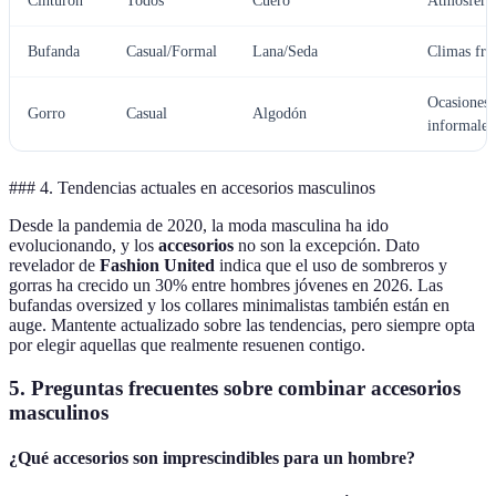
Cinturón
Todos
Cuero
Atmósferas
Bufanda
Casual/Formal
Lana/Seda
Climas frí
Ocasiones
Gorro
Casual
Algodón
informales
### 4. Tendencias actuales en accesorios masculinos
Desde la pandemia de 2020, la moda masculina ha ido
evolucionando, y los
accesorios
no son la excepción. Dato
revelador de
Fashion United
indica que el uso de sombreros y
gorras ha crecido un 30% entre hombres jóvenes en 2026. Las
bufandas oversized y los collares minimalistas también están en
auge. Mantente actualizado sobre las tendencias, pero siempre opta
por elegir aquellas que realmente resuenen contigo.
5. Preguntas frecuentes sobre combinar accesorios
masculinos
¿Qué accesorios son imprescindibles para un hombre?