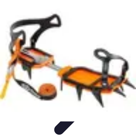
Moda Hombre
Abrigos y Chaquetas
Estilos de Moda
Tendencias
Consejos de
Estilo
Estilos y Atuendos
Moda Hombre