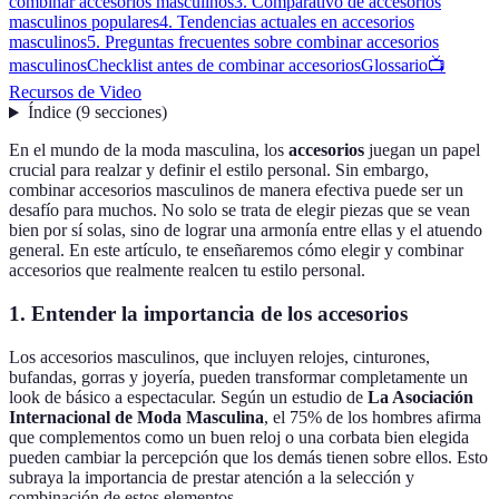
combinar accesorios masculinos
3. Comparativo de accesorios
masculinos populares
4. Tendencias actuales en accesorios
masculinos
5. Preguntas frecuentes sobre combinar accesorios
masculinos
Checklist antes de combinar accesorios
Glossario
📺
Recursos de Video
Índice
(
9
secciones
)
En el mundo de la moda masculina, los
accesorios
juegan un papel
crucial para realzar y definir el estilo personal. Sin embargo,
combinar accesorios masculinos de manera efectiva puede ser un
desafío para muchos. No solo se trata de elegir piezas que se vean
bien por sí solas, sino de lograr una armonía entre ellas y el atuendo
general. En este artículo, te enseñaremos cómo elegir y combinar
accesorios que realmente realcen tu estilo personal.
1. Entender la importancia de los accesorios
Los accesorios masculinos, que incluyen relojes, cinturones,
bufandas, gorras y joyería, pueden transformar completamente un
look de básico a espectacular. Según un estudio de
La Asociación
Internacional de Moda Masculina
, el 75% de los hombres afirma
que complementos como un buen reloj o una corbata bien elegida
pueden cambiar la percepción que los demás tienen sobre ellos. Esto
subraya la importancia de prestar atención a la selección y
combinación de estos elementos.