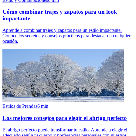
Estilo y Combinaciones
6
min
Cómo combinar trajes y zapatos para un look
impactante
Aprende a combinar trajes y zapatos para un estilo impactante.
Conoce los secretos y consejos prácticos para destacar en cualquier
ocasión.
Estilos de Prendas
6
min
Los mejores consejos para elegir el abrigo perfecto
El abrigo perfecto puede transformar tu estilo. Aprende a elegir el
adecuado según tu cuerpo y preferencias personales con nuestros