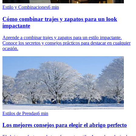
Estilo y Combinaciones
6
min
Cómo combinar trajes y zapatos para un look
impactante
Aprende a combinar trajes y zapatos para un estilo impactante.
Conoce los secretos y consejos prácticos para destacar en cualquier
ocasión.
Estilos de Prendas
6
min
Los mejores consejos para elegir el abrigo perfecto