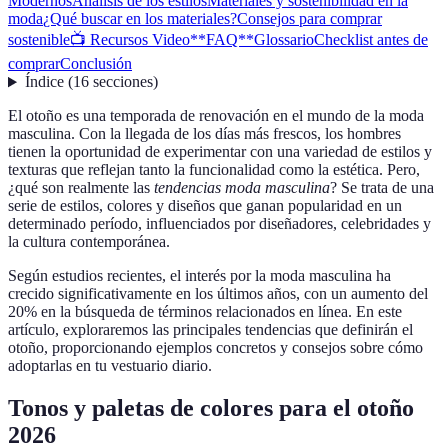
Modernos
Análisis de los estilos
Materiales y sostenibilidad en la
moda
¿Qué buscar en los materiales?
Consejos para comprar
sostenible
📺 Recursos Video
**FAQ**
Glossario
Checklist antes de
comprar
Conclusión
Índice
(
16
secciones
)
El otoño es una temporada de renovación en el mundo de la moda
masculina. Con la llegada de los días más frescos, los hombres
tienen la oportunidad de experimentar con una variedad de estilos y
texturas que reflejan tanto la funcionalidad como la estética. Pero,
¿qué son realmente las
tendencias moda masculina
? Se trata de una
serie de estilos, colores y diseños que ganan popularidad en un
determinado período, influenciados por diseñadores, celebridades y
la cultura contemporánea.
Según estudios recientes, el interés por la moda masculina ha
crecido significativamente en los últimos años, con un aumento del
20% en la búsqueda de términos relacionados en línea. En este
artículo, exploraremos las principales tendencias que definirán el
otoño, proporcionando ejemplos concretos y consejos sobre cómo
adoptarlas en tu vestuario diario.
Tonos y paletas de colores para el otoño
2026