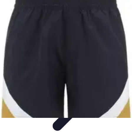
Moda Hombre
Abrigos y Chaquetas
Estilos de Moda
Tendencias
Consejos de
Estilo
Estilos y Atuendos
Moda Hombre