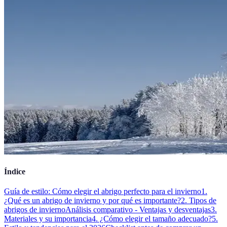
Índice
Guía de estilo: Cómo elegir el abrigo perfecto para el invierno
1.
¿Qué es un abrigo de invierno y por qué es importante?
2. Tipos de
abrigos de invierno
Análisis comparativo - Ventajas y desventajas
3.
Materiales y su importancia
4. ¿Cómo elegir el tamaño adecuado?
5.