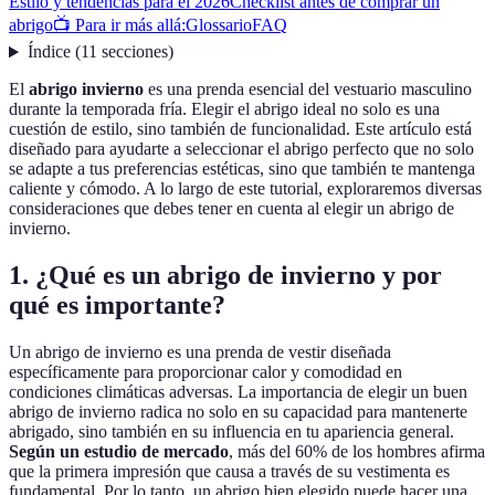
Estilo y tendencias para el 2026
Checklist antes de comprar un
abrigo
📺 Para ir más allá:
Glossario
FAQ
Índice
(
11
secciones
)
El
abrigo invierno
es una prenda esencial del vestuario masculino
durante la temporada fría. Elegir el abrigo ideal no solo es una
cuestión de estilo, sino también de funcionalidad. Este artículo está
diseñado para ayudarte a seleccionar el abrigo perfecto que no solo
se adapte a tus preferencias estéticas, sino que también te mantenga
caliente y cómodo. A lo largo de este tutorial, exploraremos diversas
consideraciones que debes tener en cuenta al elegir un abrigo de
invierno.
1. ¿Qué es un abrigo de invierno y por
qué es importante?
Un abrigo de invierno es una prenda de vestir diseñada
específicamente para proporcionar calor y comodidad en
condiciones climáticas adversas. La importancia de elegir un buen
abrigo de invierno radica no solo en su capacidad para mantenerte
abrigado, sino también en su influencia en tu apariencia general.
Según un estudio de mercado
, más del 60% de los hombres afirma
que la primera impresión que causa a través de su vestimenta es
fundamental. Por lo tanto, un abrigo bien elegido puede hacer una