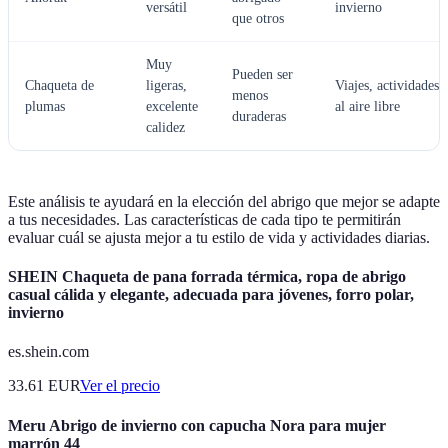
versátil
invierno
que otros
Muy
Pueden ser
Chaqueta de
ligeras,
Viajes, actividades
menos
plumas
excelente
al aire libre
duraderas
calidez
Este análisis te ayudará en la elección del abrigo que mejor se adapte
a tus necesidades. Las características de cada tipo te permitirán
evaluar cuál se ajusta mejor a tu estilo de vida y actividades diarias.
SHEIN Chaqueta de pana forrada térmica, ropa de abrigo
casual cálida y elegante, adecuada para jóvenes, forro polar,
invierno
es.shein.com
33.61
EUR
Ver el precio
Meru Abrigo de invierno con capucha Nora para mujer
marrón 44