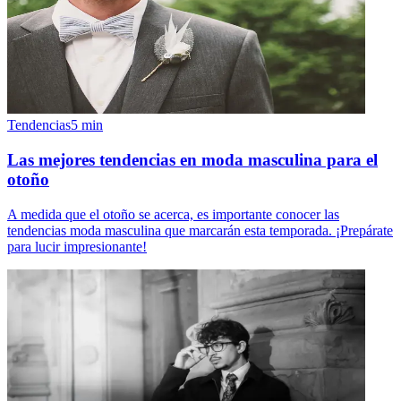
Tendencias
5
min
Las mejores tendencias en moda masculina para el
otoño
A medida que el otoño se acerca, es importante conocer las
tendencias moda masculina que marcarán esta temporada. ¡Prepárate
para lucir impresionante!