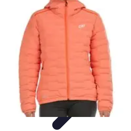
Moda Hombre
Abrigos y Chaquetas
Estilos de Moda
Tendencias
Consejos de
Estilo
Estilos y Atuendos
Moda Hombre