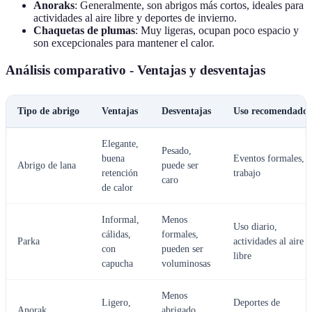
Anoraks
: Generalmente, son abrigos más cortos, ideales para
actividades al aire libre y deportes de invierno.
Chaquetas de plumas
: Muy ligeras, ocupan poco espacio y
son excepcionales para mantener el calor.
Análisis comparativo - Ventajas y desventajas
Tipo de abrigo
Ventajas
Desventajas
Uso recomendado
Elegante,
Pesado,
buena
Eventos formales,
Abrigo de lana
puede ser
retención
trabajo
caro
de calor
Informal,
Menos
Uso diario,
cálidas,
formales,
Parka
actividades al aire
con
pueden ser
libre
capucha
voluminosas
Menos
Ligero,
Deportes de
Anorak
abrigado