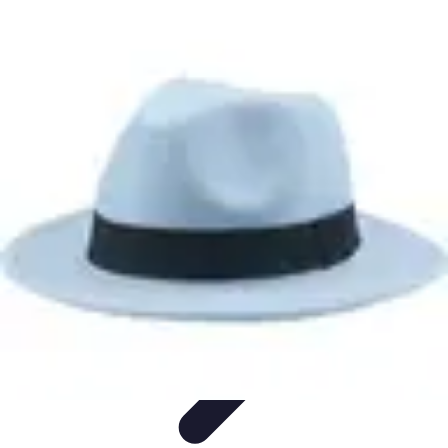
Moda Hombre
Abrigos y Chaquetas
Estilos de Moda
Tendencias
Consejos de
Estilo
Estilos y Atuendos
Moda Hombre