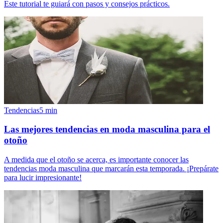
Este tutorial te guiará con pasos y consejos prácticos.
Tendencias
5
min
Las mejores tendencias en moda masculina para el
otoño
A medida que el otoño se acerca, es importante conocer las
tendencias moda masculina que marcarán esta temporada. ¡Prepárate
para lucir impresionante!