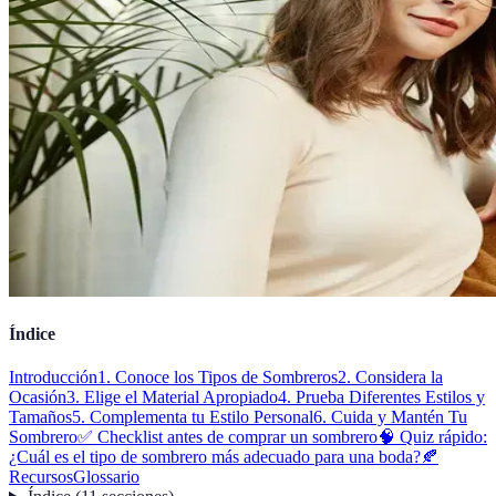
Índice
Introducción
1. Conoce los Tipos de Sombreros
2. Considera la
Ocasión
3. Elige el Material Apropiado
4. Prueba Diferentes Estilos y
Tamaños
5. Complementa tu Estilo Personal
6. Cuida y Mantén Tu
Sombrero
✅ Checklist antes de comprar un sombrero
🧠 Quiz rápido:
¿Cuál es el tipo de sombrero más adecuado para una boda?
🍂
Recursos
Glossario