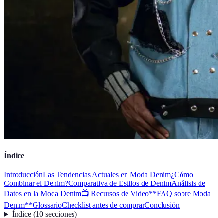
Índice
Introducción
Las Tendencias Actuales en Moda Denim
¿Cómo
Combinar el Denim?
Comparativa de Estilos de Denim
Análisis de
Datos en la Moda Denim
📺 Recursos de Video
**FAQ sobre Moda
Denim**
Glossario
Checklist antes de comprar
Conclusión
Índice
(
10
secciones
)