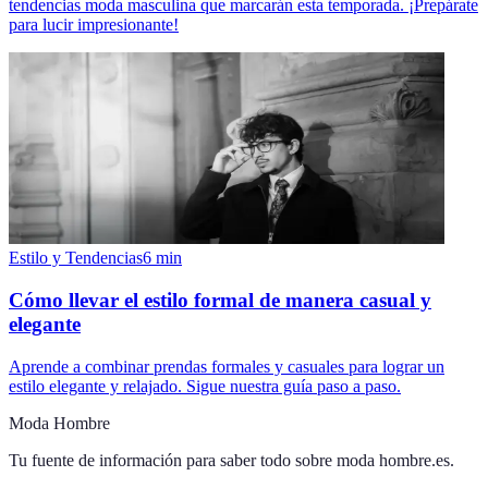
tendencias moda masculina que marcarán esta temporada. ¡Prepárate
para lucir impresionante!
Estilo y Tendencias
6
min
Cómo llevar el estilo formal de manera casual y
elegante
Aprende a combinar prendas formales y casuales para lograr un
estilo elegante y relajado. Sigue nuestra guía paso a paso.
Moda Hombre
Tu fuente de información para saber todo sobre
moda hombre.es
.