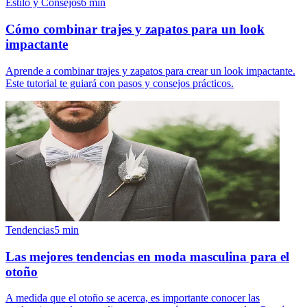
Estilo y Consejos
6
min
Cómo combinar trajes y zapatos para un look
impactante
Aprende a combinar trajes y zapatos para crear un look impactante.
Este tutorial te guiará con pasos y consejos prácticos.
Tendencias
5
min
Las mejores tendencias en moda masculina para el
otoño
A medida que el otoño se acerca, es importante conocer las