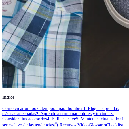
Índice
Cómo crear un look atemporal para hombres
1. Elige las prendas
clásicas adecuadas
2. Aprende a combinar colores y texturas
3.
Considera tus accesorios
4. El fit es clave
5. Mantente actualizado sin
ser esclavo de las tendencias
📺 Recursos Vídeo
Glossario
Checklist