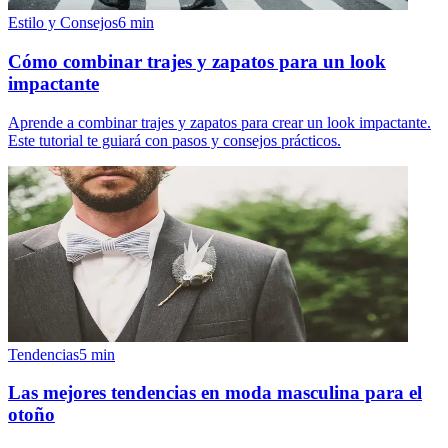
Estilo y Consejos
6
min
Cómo combinar trajes y zapatos para un look
impactante
Aprende a combinar trajes y zapatos para crear un look impactante.
Este tutorial te guiará con pasos y consejos prácticos.
Tendencias
5
min
Las mejores tendencias en moda masculina para el
otoño