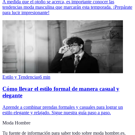
A medida que el otoño se acerca, es importante conocer las
tendencias moda masculina que marcarán esta temporada. ¡Prepárate
para lucir impresionante!
Estilo y Tendencias
6
min
Cómo llevar el estilo formal de manera casual y
elegante
Aprende a combinar prendas formales y casuales para lograr un
estilo elegante y relajado. Sigue nuestra guía paso a paso.
Moda Hombre
Tu fuente de información para saber todo sobre
moda hombre.es
.