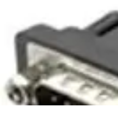
Moda Hombre
Abrigos y Chaquetas
Estilos de Moda
Tendencias
Consejos de Estilo
Es
Moda Hombre