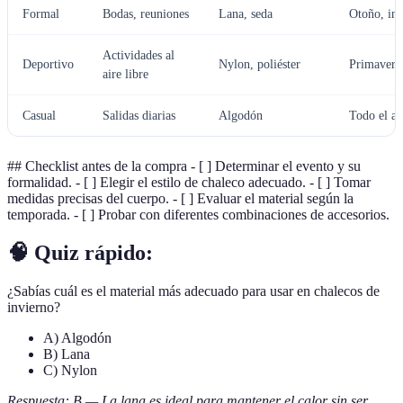
Formal
Bodas, reuniones
Lana, seda
Otoño, inv
Actividades al
Deportivo
Nylon, poliéster
Primavera
aire libre
Casual
Salidas diarias
Algodón
Todo el a
## Checklist antes de la compra - [ ] Determinar el evento y su
formalidad. - [ ] Elegir el estilo de chaleco adecuado. - [ ] Tomar
medidas precisas del cuerpo. - [ ] Evaluar el material según la
temporada. - [ ] Probar con diferentes combinaciones de accesorios.
🧠 Quiz rápido:
¿Sabías cuál es el material más adecuado para usar en chalecos de
invierno?
A) Algodón
B) Lana
C) Nylon
Respuesta: B — La lana es ideal para mantener el calor sin ser