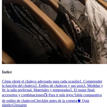
Índice
Cómo elegir el chaleco adecuado para cada ocasión
1. Comprender
la función del chaleco
2. Estilos de chalecos y sus usos
3. Medidas y
fit: la talla perfecta
4. Materiales y temporadas
5. El toque final:
accesorios y combinaciones
📺 Para ir más lejos:
Tabla comparativa
de estilos de chalecos
Checklist antes de la compra
🧠 Quiz
rápido:
Glossario