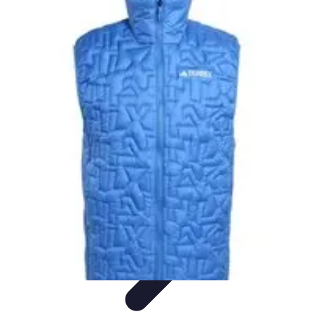
Moda Hombre
Abrigos y Chaquetas
Estilos de Moda
Tendencias
Consejos de
Estilo
Estilos y Atuendos
Moda Hombre