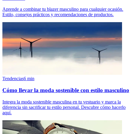
Aprende a combinar tu blazer masculino para cualquier ocasión.
Estilo, consejos prácticos y recomendaciones de productos.
Tendencias
6
min
Cómo llevar la moda sostenible con estilo masculino
Integra la moda sostenible masculina en tu vestuario y marca la
diferencia sin sacrificar tu estilo personal. Descubre cómo hacerlo
aquí.