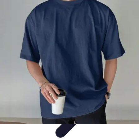
Moda Hombre
Abrigos y Chaquetas
Estilos de Moda
Tendencias
Consejos de
Estilo
Estilos y Atuendos
Moda Hombre