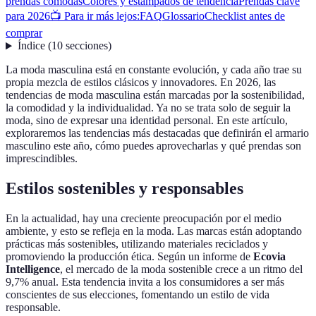
prendas cómodas
Colores y estampados de tendencia
Prendas clave
para 2026
📺 Para ir más lejos:
FAQ
Glossario
Checklist antes de
comprar
Índice
(
10
secciones
)
La moda masculina está en constante evolución, y cada año trae su
propia mezcla de estilos clásicos y innovadores. En 2026, las
tendencias de moda masculina están marcadas por la sostenibilidad,
la comodidad y la individualidad. Ya no se trata solo de seguir la
moda, sino de expresar una identidad personal. En este artículo,
exploraremos las tendencias más destacadas que definirán el armario
masculino este año, cómo puedes aprovecharlas y qué prendas son
imprescindibles.
Estilos sostenibles y responsables
En la actualidad, hay una creciente preocupación por el medio
ambiente, y esto se refleja en la moda. Las marcas están adoptando
prácticas más sostenibles, utilizando materiales reciclados y
promoviendo la producción ética. Según un informe de
Ecovia
Intelligence
, el mercado de la moda sostenible crece a un ritmo del
9,7% anual. Esta tendencia invita a los consumidores a ser más
conscientes de sus elecciones, fomentando un estilo de vida
responsable.