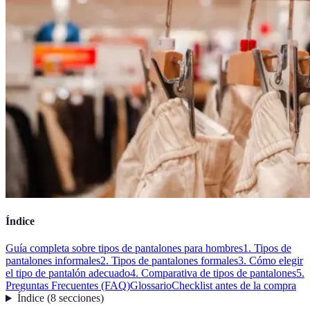
Índice
Guía completa sobre tipos de pantalones para hombres
1. Tipos de
pantalones informales
2. Tipos de pantalones formales
3. Cómo elegir
el tipo de pantalón adecuado
4. Comparativa de tipos de pantalones
5.
Preguntas Frecuentes (FAQ)
Glossario
Checklist antes de la compra
Índice
(
8
secciones
)