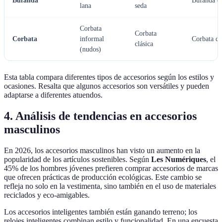
Bufanda
Bufanda es
lana
seda
Corbata
Corbata
Corbata
informal
Corbata de
clásica
(nudos)
Esta tabla compara diferentes tipos de accesorios según los estilos y
ocasiones. Resalta que algunos accesorios son versátiles y pueden
adaptarse a diferentes atuendos.
4. Análisis de tendencias en accesorios
masculinos
En 2026, los accesorios masculinos han visto un aumento en la
popularidad de los artículos sostenibles. Según
Les Numériques
, el
45% de los hombres jóvenes prefieren comprar accesorios de marcas
que ofrecen prácticas de producción ecológicas. Este cambio se
refleja no solo en la vestimenta, sino también en el uso de materiales
reciclados y eco-amigables.
Los accesorios inteligentes también están ganando terreno; los
relojes inteligentes combinan estilo y funcionalidad. En una encuesta