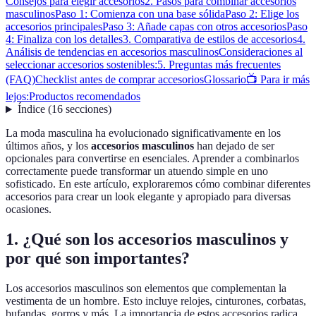
Consejos para elegir accesorios
2. Pasos para combinar accesorios
masculinos
Paso 1: Comienza con una base sólida
Paso 2: Elige los
accesorios principales
Paso 3: Añade capas con otros accesorios
Paso
4: Finaliza con los detalles
3. Comparativa de estilos de accesorios
4.
Análisis de tendencias en accesorios masculinos
Consideraciones al
seleccionar accesorios sostenibles:
5. Preguntas más frecuentes
(FAQ)
Checklist antes de comprar accesorios
Glossario
📺 Para ir más
lejos:
Productos recomendados
Índice
(
16
secciones
)
La moda masculina ha evolucionado significativamente en los
últimos años, y los
accesorios masculinos
han dejado de ser
opcionales para convertirse en esenciales. Aprender a combinarlos
correctamente puede transformar un atuendo simple en uno
sofisticado. En este artículo, exploraremos cómo combinar diferentes
accesorios para crear un look elegante y apropiado para diversas
ocasiones.
1. ¿Qué son los accesorios masculinos y
por qué son importantes?
Los accesorios masculinos son elementos que complementan la
vestimenta de un hombre. Esto incluye relojes, cinturones, corbatas,
bufandas, gorros y más. La importancia de estos accesorios radica