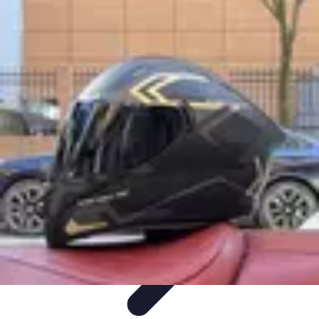
Moda Hombre
Abrigos y Chaquetas
Estilos de Moda
Tendencias
Consejos de
Estilo
Estilos y Atuendos
Moda Hombre