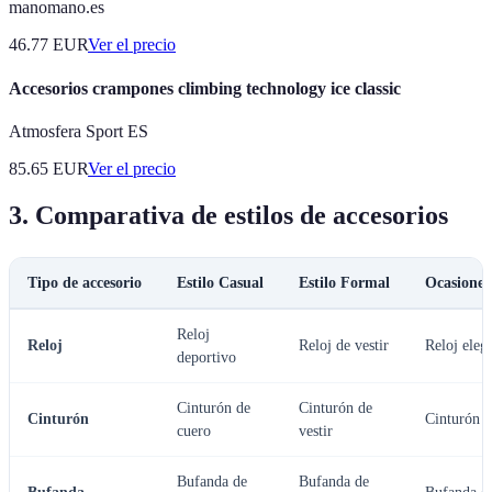
manomano.es
46.77
EUR
Ver el precio
Accesorios crampones climbing technology ice classic
Atmosfera Sport ES
85.65
EUR
Ver el precio
3. Comparativa de estilos de accesorios
Tipo de accesorio
Estilo Casual
Estilo Formal
Ocasiones
Reloj
Reloj
Reloj de vestir
Reloj eleg
deportivo
Cinturón de
Cinturón de
Cinturón
Cinturón d
cuero
vestir
Bufanda de
Bufanda de