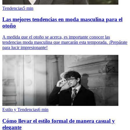
Tendencias
5
min
Las mejores tendencias en moda masculina para el
otoño
A medida que el otoño se acerca, es importante conocer las
tendencias moda masculina que marcarán esta temporada. ¡Prepárate
para lucir impresionante!
Estilo y Tendencias
6
min
Cómo llevar el estilo formal de manera casual y
elegante