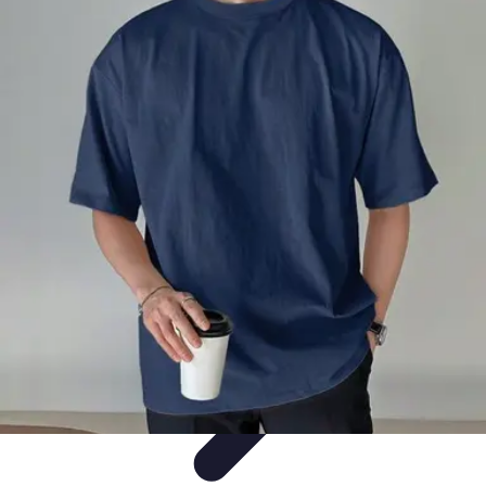
Moda Hombre
Abrigos y Chaquetas
Estilos de Moda
Tendencias
Consejos de
Estilo
Estilos y Atuendos
Moda Hombre