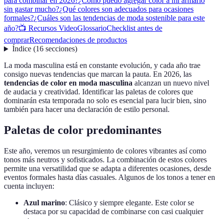
para combinar en 2026?
¿Cómo puedo agregar color a mi armario
sin gastar mucho?
¿Qué colores son adecuados para ocasiones
formales?
¿Cuáles son las tendencias de moda sostenible para este
año?
📺 Recursos Video
Glossario
Checklist antes de
comprar
Recomendaciones de productos
Índice
(
16
secciones
)
La moda masculina está en constante evolución, y cada año trae
consigo nuevas tendencias que marcan la pauta. En 2026, las
tendencias de color en moda masculina
alcanzan un nuevo nivel
de audacia y creatividad. Identificar las paletas de colores que
dominarán esta temporada no solo es esencial para lucir bien, sino
también para hacer una declaración de estilo personal.
Paletas de color predominantes
Este año, veremos un resurgimiento de colores vibrantes así como
tonos más neutros y sofisticados. La combinación de estos colores
permite una versatilidad que se adapta a diferentes ocasiones, desde
eventos formales hasta días casuales. Algunos de los tonos a tener en
cuenta incluyen:
Azul marino
: Clásico y siempre elegante. Este color se
destaca por su capacidad de combinarse con casi cualquier