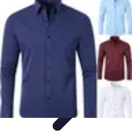
Moda Hombre
Abrigos y Chaquetas
Estilos de Moda
Tendencias
Consejos de
Estilo
Estilos y Atuendos
Moda Hombre