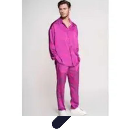
Moda Hombre
Abrigos y Chaquetas
Estilos de Moda
Tendencias
Consejos de
Estilo
Estilos y Atuendos
Moda Hombre