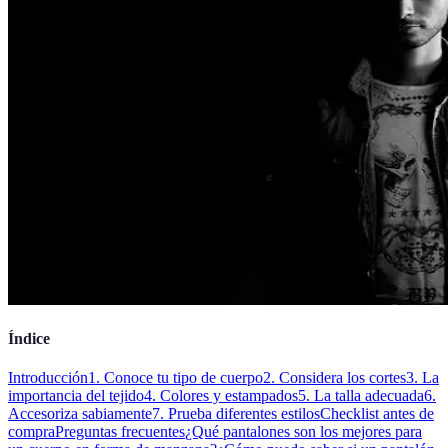
Índice
Introducción
1. Conoce tu tipo de cuerpo
2. Considera los cortes
3. La
importancia del tejido
4. Colores y estampados
5. La talla adecuada
6.
Accesoriza sabiamente
7. Prueba diferentes estilos
Checklist antes de
compra
Preguntas frecuentes
¿Qué pantalones son los mejores para