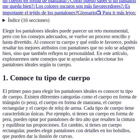
un cuerpo en forma de manzana?
¿Cómo puedo saber si un pantalón
me queda bien?
¿Los colores oscuros son más favorecedores?
¿Es
importante el tejido de los pantalones?
Glossario
📺 Para ir más lejos:
Índice
(
16
secciones
)
Elegir los pantalones ideales puede parecer un reto monumental,
pero con los consejos adecuados, se vuelve un proceso sencillo y
hasta divertido. Al conocer tu cuerpo y qué estilo te favorece, podrás
resaltar tus mejores atributos con pantalones que no solo se adapten
bien, sino que también reflejen tu personalidad. En este artículo,
exploraremos siete consejos que te ayudarán a seleccionar los
pantalones ideales según tu cuerpo.
1. Conoce tu tipo de cuerpo
El primer paso para elegir los pantalones ideales es conocer tu tipo
de cuerpo. Existen diferentes categorías como el cuerpo en forma de
triángulo (o pera), el cuerpo en forma de manzana, el cuerpo
rectangular y el cuerpo de reloj de arena. Cada tipo de cuerpo tiene
características únicas. Por ejemplo, si tienes un cuerpo en forma de
pera, puedes optar por pantalones de tiro alto que resalten la cintura
y equilibrar tus proporciones. En cambio, si tienes un cuerpo
rectangular, puedes elegir pantalones con detalles en los bolsillos,
que pueden dar la ilusión de curvas.