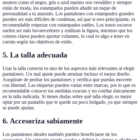
neutros como el negro, gris o azul marino son versátiles y siempre
están de moda, los estampados pueden añadir un toque de
personalidad a tu atuendo. Los pantalones con estampados grandes
pueden ser más difíciles de combinar, así que si eres principiante, es
recomendable empezar con estampados sutiles. Los tonos oscuros
suelen ser más favorecedores y estilizan la figura, mientras que los
colores claros pueden aportar volumen, lo cual es algo a tener en
cuenta según tus objetivos de estilo.
5. La talla adecuada
Usar la talla correcta es uno de los aspectos más relevantes al elegir
pantalones. Un mal ajuste puede arruinar incluso el mejor diseño.
Asegúrate de probar los pantalones y verifica que puedas moverte
con libertad. Las etiquetas pueden variar entre marcas, por lo que es
recomendable conocer tus medidas exactas y no confiar únicamente
en la talla indicada. Si tienes dudas sobre qué talla elegir, es mejor
optar por un pantalón que te quede un poco holgado, ya que siempre
se puede ajustar.
6. Accesoriza sabiamente
Los pantalones ideales también pueden beneficiarse de los
accesorios. Un cinturón puede ayudar a definir la cintura y añadir un