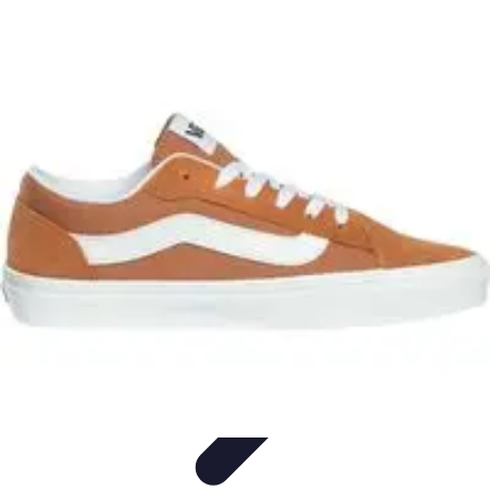
Moda Hombre
Abrigos y Chaquetas
Estilos de Moda
Tendencias
Consejos de
Estilo
Estilos y Atuendos
Moda Hombre