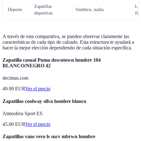
Zapatillas
Lig
Deporte
Sintético, malla
deportivas
fle
A través de esta comparativa, se pueden observar claramente las
características de cada tipo de calzado. Esta estructura te ayudará a
hacer la mejor elección dependiendo de cada situación específica.
Zapatilla casual Puma downtown hombre 104
BLANCO/NEGRO 42
decimas.com
49.99
EUR
Ver el precio
Zapatillas coolway silva hombre blanco
Atmosfera Sport ES
45.00
EUR
Ver el precio
Zapatillas vans vero ls sucv mbrwn hombre