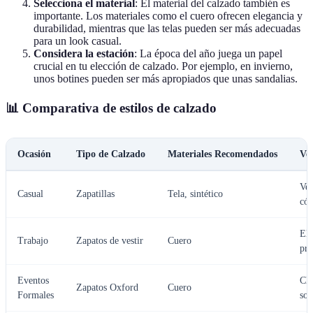
Selecciona el material
: El material del calzado también es
importante. Los materiales como el cuero ofrecen elegancia y
durabilidad, mientras que las telas pueden ser más adecuadas
para un look casual.
Considera la estación
: La época del año juega un papel
crucial en tu elección de calzado. Por ejemplo, en invierno,
unos botines pueden ser más apropiados que unas sandalias.
📊 Comparativa de estilos de calzado
Ocasión
Tipo de Calzado
Materiales Recomendados
Ve
Ver
Casual
Zapatillas
Tela, sintético
có
Ele
Trabajo
Zapatos de vestir
Cuero
pro
Eventos
Clá
Zapatos Oxford
Cuero
Formales
sof