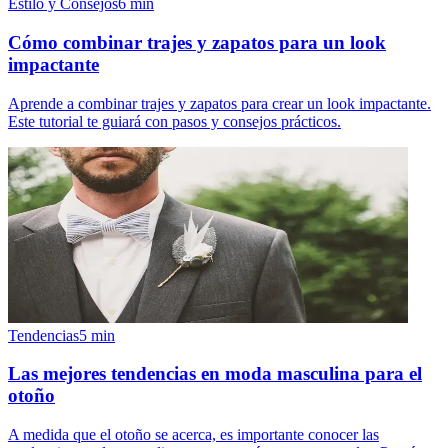
Estilo y Consejos
6
min
Cómo combinar trajes y zapatos para un look
impactante
Aprende a combinar trajes y zapatos para crear un look impactante.
Este tutorial te guiará con pasos y consejos prácticos.
Tendencias
5
min
Las mejores tendencias en moda masculina para el
otoño
A medida que el otoño se acerca, es importante conocer las