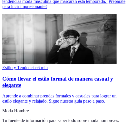
tendencias moda masculina que marcarán esta temporada. ¡Prepárate
para lucir impresionante!
Estilo y Tendencias
6
min
Cómo llevar el estilo formal de manera casual y
elegante
Aprende a combinar prendas formales y casuales para lograr un
estilo elegante y relajado. Sigue nuestra guía paso a paso.
Moda Hombre
Tu fuente de información para saber todo sobre
moda hombre.es
.