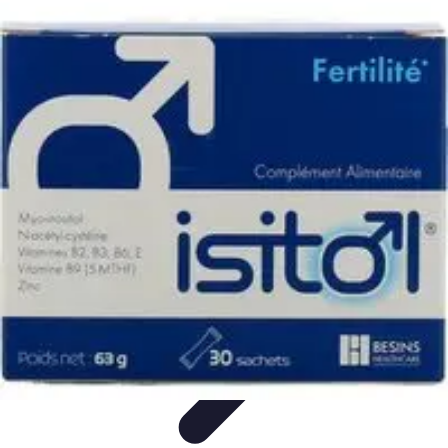
Moda Hombre
Abrigos y Chaquetas
Estilos de Moda
Tendencias
Consejos de
Estilo
Estilos y Atuendos
Moda Hombre