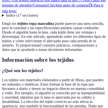
fríos?
¿Los tejidos sintéticos son malos para la piel?
¿Cómo cuido mis
prendas de algodón?
Glossario
Checklist antes de comprar
📺 Para ir
más lejos:
Índice
(
17
secciones
)
Elegir los
tejidos ropa masculina
puede parecer una tarea sencilla,
pero la variedad y las especificaciones pueden causar confusión.
Desde el algodón hasta la lana, cada tejido tiene sus ventajas y
desventajas. En este artículo, aprenderás sobre los diferentes tipos de
tejidos y cómo seleccionar el adecuado para cada prenda de tu
armario. Te proporcionaré consejos prácticos, comparaciones y
datos que te ayudarán a tomar decisiones informadas.
Información sobre los tejidos
¿Qué son los tejidos?
Los tejidos son materiales elaborados a partir de fibras, que pueden
ser naturales o sintéticas. Estos forman la base de la ropa que
llevamos a diario y tienen un impacto directo en nuestra comodidad
y estilo. Por ejemplo, el algodón es conocido por su transpirabilidad
y suavidad, mientras que la lana es apreciada por su calidez y
durabilidad. La elección del tejido correcto no solo afecta la
apariencia, sino también la funcionalidad de las prendas. Dado que