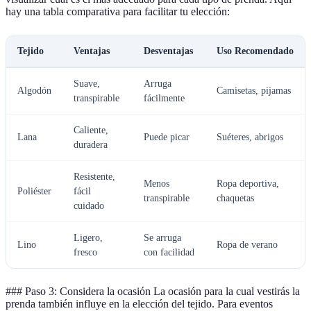
hay una tabla comparativa para facilitar tu elección:
Tejido
Ventajas
Desventajas
Uso Recomendado
Suave,
Arruga
Algodón
Camisetas, pijamas
transpirable
fácilmente
Caliente,
Lana
Puede picar
Suéteres, abrigos
duradera
Resistente,
Menos
Ropa deportiva,
Poliéster
fácil
transpirable
chaquetas
cuidado
Ligero,
Se arruga
Lino
Ropa de verano
fresco
con facilidad
### Paso 3: Considera la ocasión La ocasión para la cual vestirás la
prenda también influye en la elección del tejido. Para eventos