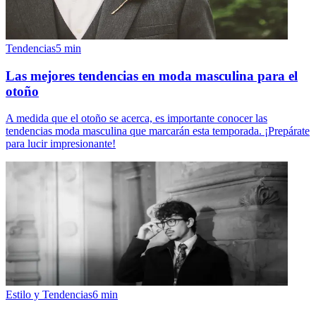
Tendencias
5
min
Las mejores tendencias en moda masculina para el
otoño
A medida que el otoño se acerca, es importante conocer las
tendencias moda masculina que marcarán esta temporada. ¡Prepárate
para lucir impresionante!
Estilo y Tendencias
6
min