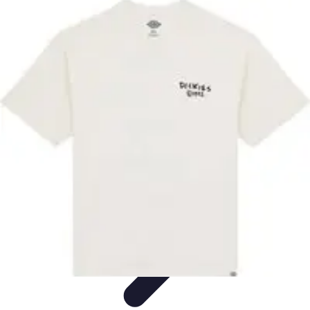
Moda Hombre
Abrigos y Chaquetas
Estilos de Moda
Tendencias
Consejos de
Estilo
Estilos y Atuendos
Moda Hombre