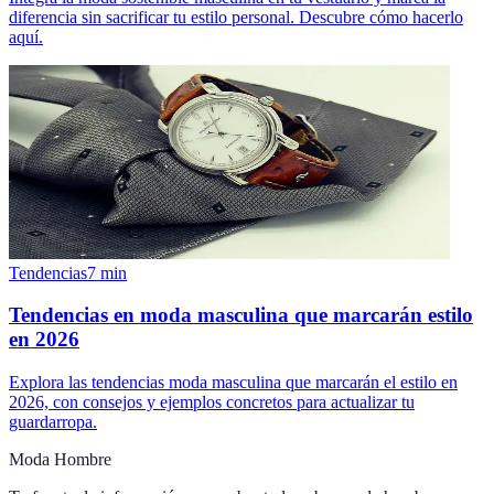
diferencia sin sacrificar tu estilo personal. Descubre cómo hacerlo
aquí.
Tendencias
7
min
Tendencias en moda masculina que marcarán estilo
en 2026
Explora las tendencias moda masculina que marcarán el estilo en
2026, con consejos y ejemplos concretos para actualizar tu
guardarropa.
Moda Hombre