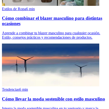
Estilos de Ropa
6
min
Cómo combinar el blazer masculino para distintas
ocasiones
Aprende a combinar tu blazer masculino para cualquier ocasión.
Estilo, consejos prácticos y recomendaciones de productos.
Tendencias
6
min
Cómo llevar la moda sostenible con estilo masculino
Integra la moda sostenible masculina en tu vestuario y marca la