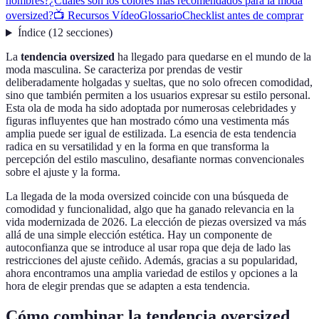
hombres?
¿Cuáles son los colores más recomendados para la moda
oversized?
📺 Recursos Vídeo
Glossario
Checklist antes de comprar
Índice
(
12
secciones
)
La
tendencia oversized
ha llegado para quedarse en el mundo de la
moda masculina. Se caracteriza por prendas de vestir
deliberadamente holgadas y sueltas, que no solo ofrecen comodidad,
sino que también permiten a los usuarios expresar su estilo personal.
Esta ola de moda ha sido adoptada por numerosas celebridades y
figuras influyentes que han mostrado cómo una vestimenta más
amplia puede ser igual de estilizada. La esencia de esta tendencia
radica en su versatilidad y en la forma en que transforma la
percepción del estilo masculino, desafiante normas convencionales
sobre el ajuste y la forma.
La llegada de la moda oversized coincide con una búsqueda de
comodidad y funcionalidad, algo que ha ganado relevancia en la
vida modernizada de 2026. La elección de piezas oversized va más
allá de una simple elección estética. Hay un componente de
autoconfianza que se introduce al usar ropa que deja de lado las
restricciones del ajuste ceñido. Además, gracias a su popularidad,
ahora encontramos una amplia variedad de estilos y opciones a la
hora de elegir prendas que se adapten a esta tendencia.
Cómo combinar la tendencia oversized