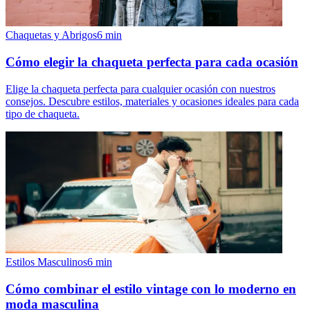
Chaquetas y Abrigos
6
min
Cómo elegir la chaqueta perfecta para cada ocasión
Elige la chaqueta perfecta para cualquier ocasión con nuestros
consejos. Descubre estilos, materiales y ocasiones ideales para cada
tipo de chaqueta.
Estilos Masculinos
6
min
Cómo combinar el estilo vintage con lo moderno en
moda masculina