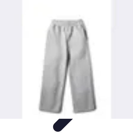
Moda Hombre
Abrigos y Chaquetas
Estilos de Moda
Tendencias
Consejos de
Estilo
Estilos y Atuendos
Moda Hombre