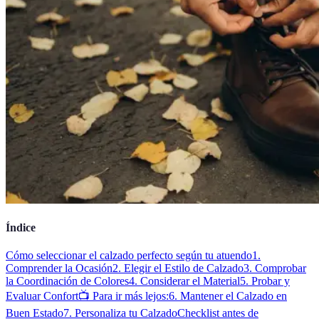
Índice
Cómo seleccionar el calzado perfecto según tu atuendo
1.
Comprender la Ocasión
2. Elegir el Estilo de Calzado
3. Comprobar
la Coordinación de Colores
4. Considerar el Material
5. Probar y
Evaluar Confort
📺 Para ir más lejos:
6. Mantener el Calzado en
Buen Estado
7. Personaliza tu Calzado
Checklist antes de