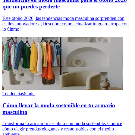
que no puedes perderte
Este otoño 2026, las tendencias moda masculina sorprenden con
estilos innovadores. ¡Descubre cómo actualizar tu guardarropa con
lo último!
Tendencias
6
min
Cómo llevar la moda sostenible en tu armario
masculino
Transforma tu armario masculino con moda sostenible. Conoce
cómo elegir prendas elegantes y responsables con el medio
ambiente.