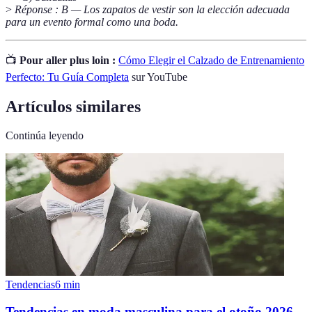
>
Réponse : B — Los zapatos de vestir son la elección adecuada
para un evento formal como una boda.
📺
Pour aller plus loin :
Cómo Elegir el Calzado de Entrenamiento
Perfecto: Tu Guía Completa
sur YouTube
Artículos similares
Continúa leyendo
Tendencias
6
min
Tendencias en moda masculina para el otoño 2026