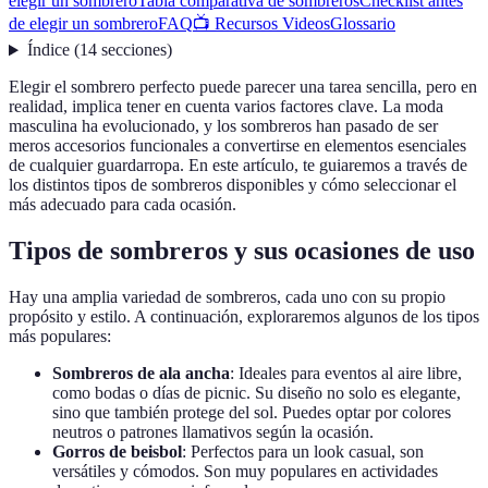
elegir un sombrero
Tabla comparativa de sombreros
Checklist antes
de elegir un sombrero
FAQ
📺 Recursos Videos
Glossario
Índice
(
14
secciones
)
Elegir el sombrero perfecto puede parecer una tarea sencilla, pero en
realidad, implica tener en cuenta varios factores clave. La moda
masculina ha evolucionado, y los sombreros han pasado de ser
meros accesorios funcionales a convertirse en elementos esenciales
de cualquier guardarropa. En este artículo, te guiaremos a través de
los distintos tipos de sombreros disponibles y cómo seleccionar el
más adecuado para cada ocasión.
Tipos de sombreros y sus ocasiones de uso
Hay una amplia variedad de sombreros, cada uno con su propio
propósito y estilo. A continuación, exploraremos algunos de los tipos
más populares:
Sombreros de ala ancha
: Ideales para eventos al aire libre,
como bodas o días de picnic. Su diseño no solo es elegante,
sino que también protege del sol. Puedes optar por colores
neutros o patrones llamativos según la ocasión.
Gorros de beisbol
: Perfectos para un look casual, son
versátiles y cómodos. Son muy populares en actividades