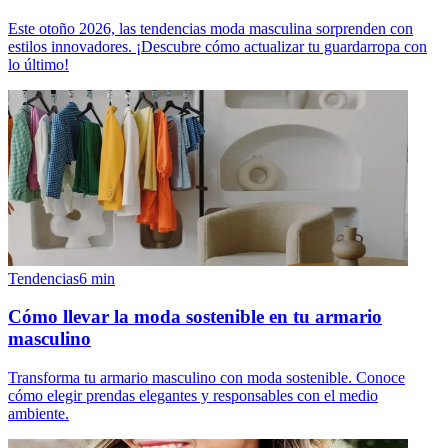
Este otoño 2026, las tendencias moda masculina sorprenden con
estilos innovadores. ¡Descubre cómo actualizar tu guardarropa con
lo último!
Tendencias
6
min
Cómo llevar la moda sostenible en tu armario
masculino
Transforma tu armario masculino con moda sostenible. Conoce
cómo elegir prendas elegantes y responsables con el medio
ambiente.