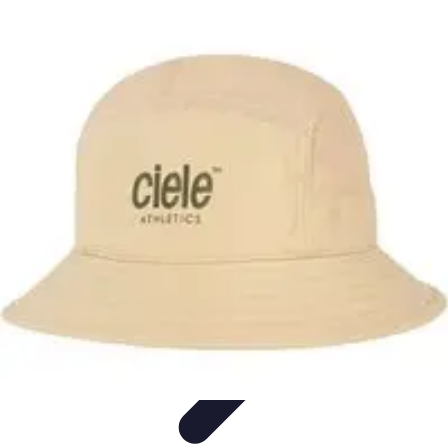
Moda Hombre
Abrigos y Chaquetas
Estilos de Moda
Tendencias
Consejos de
Estilo
Estilos y Atuendos
Moda Hombre