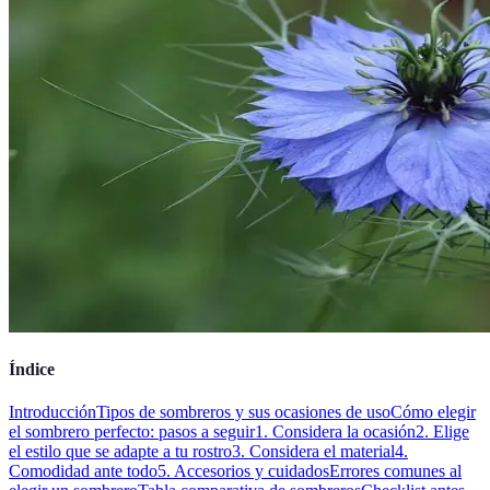
Índice
Introducción
Tipos de sombreros y sus ocasiones de uso
Cómo elegir
el sombrero perfecto: pasos a seguir
1. Considera la ocasión
2. Elige
el estilo que se adapte a tu rostro
3. Considera el material
4.
Comodidad ante todo
5. Accesorios y cuidados
Errores comunes al