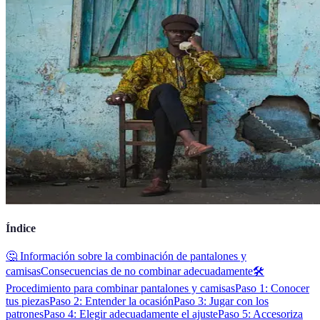
Índice
🤔 Información sobre la combinación de pantalones y
camisas
Consecuencias de no combinar adecuadamente
🛠️
Procedimiento para combinar pantalones y camisas
Paso 1: Conocer
tus piezas
Paso 2: Entender la ocasión
Paso 3: Jugar con los
patrones
Paso 4: Elegir adecuadamente el ajuste
Paso 5: Accesoriza