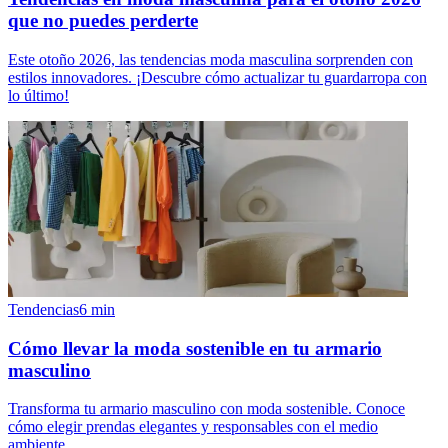
que no puedes perderte
Este otoño 2026, las tendencias moda masculina sorprenden con
estilos innovadores. ¡Descubre cómo actualizar tu guardarropa con
lo último!
Tendencias
6
min
Cómo llevar la moda sostenible en tu armario
masculino
Transforma tu armario masculino con moda sostenible. Conoce
cómo elegir prendas elegantes y responsables con el medio
ambiente.