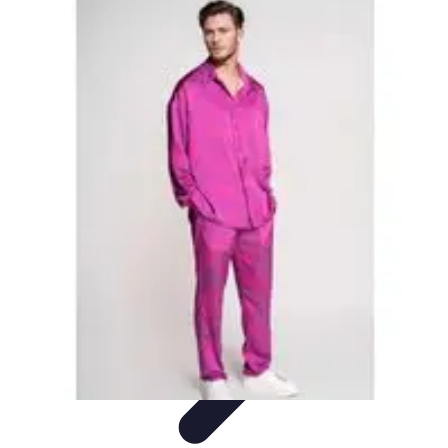
Moda Hombre
Abrigos y Chaquetas
Estilos de Moda
Tendencias
Consejos de
Estilo
Estilos y Atuendos
Moda Hombre