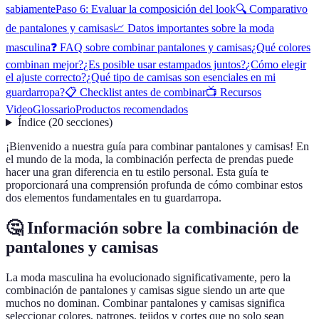
sabiamente
Paso 6: Evaluar la composición del look
🔍 Comparativo
de pantalones y camisas
📈 Datos importantes sobre la moda
masculina
❓ FAQ sobre combinar pantalones y camisas
¿Qué colores
combinan mejor?
¿Es posible usar estampados juntos?
¿Cómo elegir
el ajuste correcto?
¿Qué tipo de camisas son esenciales en mi
guardarropa?
📋 Checklist antes de combinar
📺 Recursos
Video
Glossario
Productos recomendados
Índice
(
20
secciones
)
¡Bienvenido a nuestra guía para combinar pantalones y camisas! En
el mundo de la moda, la combinación perfecta de prendas puede
hacer una gran diferencia en tu estilo personal. Esta guía te
proporcionará una comprensión profunda de cómo combinar estos
dos elementos fundamentales en tu guardarropa.
🤔 Información sobre la combinación de
pantalones y camisas
La moda masculina ha evolucionado significativamente, pero la
combinación de pantalones y camisas sigue siendo un arte que
muchos no dominan. Combinar pantalones y camisas significa
seleccionar colores, patrones, tejidos y cortes que no solo sean