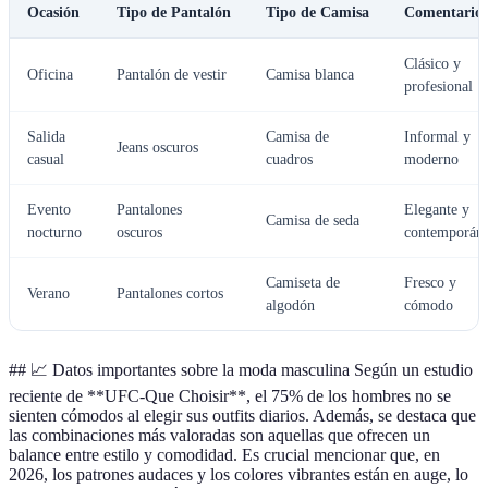
Ocasión
Tipo de Pantalón
Tipo de Camisa
Comentario
Clásico y
Oficina
Pantalón de vestir
Camisa blanca
profesional
Salida
Camisa de
Informal y
Jeans oscuros
casual
cuadros
moderno
Evento
Pantalones
Elegante y
Camisa de seda
nocturno
oscuros
contemporán
Camiseta de
Fresco y
Verano
Pantalones cortos
algodón
cómodo
## 📈 Datos importantes sobre la moda masculina Según un estudio
reciente de **UFC-Que Choisir**, el 75% de los hombres no se
sienten cómodos al elegir sus outfits diarios. Además, se destaca que
las combinaciones más valoradas son aquellas que ofrecen un
balance entre estilo y comodidad. Es crucial mencionar que, en
2026, los patrones audaces y los colores vibrantes están en auge, lo