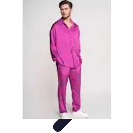
Moda Hombre
Abrigos y Chaquetas
Estilos de Moda
Tendencias
Consejos de
Estilo
Estilos y Atuendos
Moda Hombre