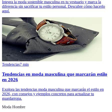
Integra la moda sostenible masculina en tu vestuario y marca la
diferencia sin sacrificar tu estilo personal. Descubre cómo hacerlo
aquí.
Tendencias
7
min
Tendencias en moda masculina que marcarán estilo
en 2026
Explora las tendencias moda masculina que marcarán el estilo en
2026, con consejos y ejemplos concretos para actualizar tu
guardarropa.
Moda Hombre