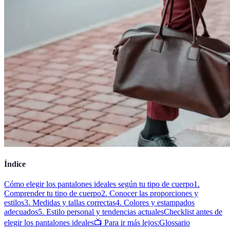
Índice
Cómo elegir los pantalones ideales según tu tipo de cuerpo
1.
Comprender tu tipo de cuerpo
2. Conocer las proporciones y
estilos
3. Medidas y tallas correctas
4. Colores y estampados
adecuados
5. Estilo personal y tendencias actuales
Checklist antes de
elegir los pantalones ideales
📺 Para ir más lejos:
Glossario