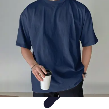
Moda Hombre
Abrigos y Chaquetas
Estilos de Moda
Tendencias
Consejos de
Estilo
Estilos y Atuendos
Moda Hombre