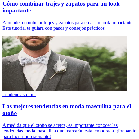
Cómo combinar trajes y zapatos para un look
impactante
Aprende a combinar trajes y zapatos para crear un look impactante.
Este tutorial te guiará con pasos y consejos prácticos.
Tendencias
5
min
Las mejores tendencias en moda masculina para el
otoño
A medida que el otoño se acerca, es importante conocer las
tendencias moda masculina que marcarán esta temporada. ¡Prepárate
para lucir impresionante!