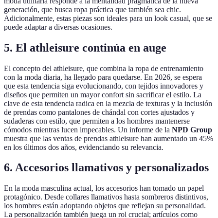
moda utilitaria responde a la mentalidad pragmática de la nueva
generación, que busca ropa práctica que también sea chic.
Adicionalmente, estas piezas son ideales para un look casual, que se
puede adaptar a diversas ocasiones.
5. El athleisure continúa en auge
El concepto del athleisure, que combina la ropa de entrenamiento
con la moda diaria, ha llegado para quedarse. En 2026, se espera
que esta tendencia siga evolucionando, con tejidos innovadores y
diseños que permiten un mayor confort sin sacrificar el estilo. La
clave de esta tendencia radica en la mezcla de texturas y la inclusión
de prendas como pantalones de chándal con cortes ajustados y
sudaderas con estilo, que permiten a los hombres mantenerse
cómodos mientras lucen impecables. Un informe de la
NPD Group
muestra que las ventas de prendas athleisure han aumentado un 45%
en los últimos dos años, evidenciando su relevancia.
6. Accesorios llamativos y personalizados
En la moda masculina actual, los accesorios han tomado un papel
protagónico. Desde collares llamativos hasta sombreros distintivos,
los hombres están adoptando objetos que reflejan su personalidad.
La personalización también juega un rol crucial; artículos como