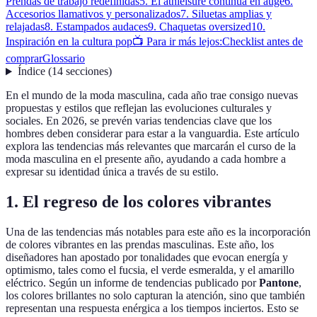
Prendas de trabajo redefinidas
5. El athleisure continúa en auge
6.
Accesorios llamativos y personalizados
7. Siluetas amplias y
relajadas
8. Estampados audaces
9. Chaquetas oversized
10.
Inspiración en la cultura pop
📺 Para ir más lejos:
Checklist antes de
comprar
Glossario
Índice
(
14
secciones
)
En el mundo de la moda masculina, cada año trae consigo nuevas
propuestas y estilos que reflejan las evoluciones culturales y
sociales. En 2026, se prevén varias tendencias clave que los
hombres deben considerar para estar a la vanguardia. Este artículo
explora las tendencias más relevantes que marcarán el curso de la
moda masculina en el presente año, ayudando a cada hombre a
expresar su identidad única a través de su estilo.
1. El regreso de los colores vibrantes
Una de las tendencias más notables para este año es la incorporación
de colores vibrantes en las prendas masculinas. Este año, los
diseñadores han apostado por tonalidades que evocan energía y
optimismo, tales como el fucsia, el verde esmeralda, y el amarillo
eléctrico. Según un informe de tendencias publicado por
Pantone
,
los colores brillantes no solo capturan la atención, sino que también
representan una respuesta enérgica a los tiempos inciertos. Esto se