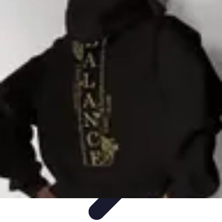
Moda Hombre
Abrigos y Chaquetas
Estilos de Moda
Tendencias
Consejos de
Estilo
Estilos y Atuendos
Moda Hombre