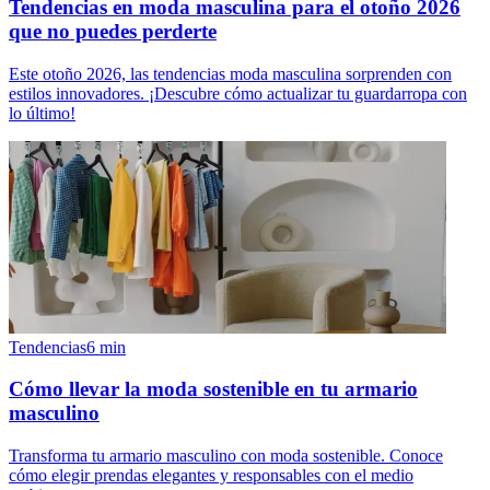
Tendencias en moda masculina para el otoño 2026
que no puedes perderte
Este otoño 2026, las tendencias moda masculina sorprenden con
estilos innovadores. ¡Descubre cómo actualizar tu guardarropa con
lo último!
Tendencias
6
min
Cómo llevar la moda sostenible en tu armario
masculino
Transforma tu armario masculino con moda sostenible. Conoce
cómo elegir prendas elegantes y responsables con el medio