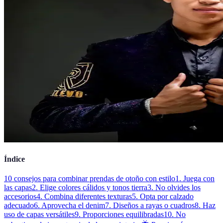
Índice
10 consejos para combinar prendas de otoño con estilo
1. Juega con
las capas
2. Elige colores cálidos y tonos tierra
3. No olvides los
accesorios
4. Combina diferentes texturas
5. Opta por calzado
adecuado
6. Aprovecha el denim
7. Diseños a rayas o cuadros
8. Haz
uso de capas versátiles
9. Proporciones equilibradas
10. No