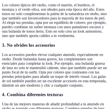
Los colores típicos del otoño, como el marrón, el burdeos, el
mostaza y el verde oliva, son ideales para esta época del año. Estos
tonos no solo complementan la paleta de la naturaleza en otoño, sino
que también son favorecedores para la mayoría de los tonos de piel.
Al elegir tus prendas, opta por un equilibrio de colores; por ejemplo,
puedes combinar un suéter mostaza con unos pantalones oscuros y
una bufanda de tonos tierra. Esto no solo crea un look armonioso,
sino que también aporta calidez a tu vestimenta.
3. No olvides los accesorios
Los accesorios pueden elevar cualquier atuendo, especialmente en
otoño. Desde bufandas hasta gorros, los complementos son
esenciales para completar tu look. Por ejemplo, una bufanda gruesa
de lana no solo te mantendrá caliente, sino que también puede ser un
punto focal de tu outfit. Opta por colores que contrasten con tus
prendas principales para añadir un toque de interés visual. Las gafas
de sol también pueden ser un excelente accesorio en esta temporada,
dándole un aire moderno y chic a cualquier conjunto.
4. Combina diferentes texturas
Una de las mejores maneras de añadir profundidad a tu atuendo en
otoño es jugando con diferentes texturas. Combina prendas de lana,