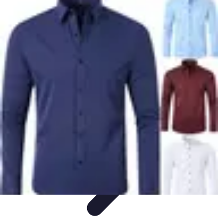
Moda Hombre
Abrigos y Chaquetas
Estilos de Moda
Tendencias
Consejos de
Estilo
Estilos y Atuendos
Moda Hombre