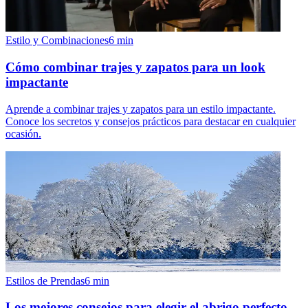
Estilo y Combinaciones
6
min
Cómo combinar trajes y zapatos para un look
impactante
Aprende a combinar trajes y zapatos para un estilo impactante.
Conoce los secretos y consejos prácticos para destacar en cualquier
ocasión.
Estilos de Prendas
6
min
Los mejores consejos para elegir el abrigo perfecto