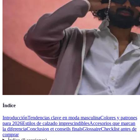
Índice
Introducción
Tendencias clave en moda masculina
Colores y patrones
para 2026
Estilos de calzado imprescindibles
Accesorios que marcan
la diferencia
Conclusion et conseils finals
Glossaire
Checklist antes de
comprar