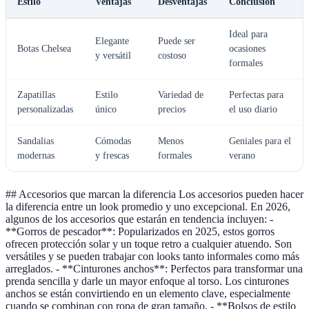
Estilo
Ventajas
Desventajas
Conclusión
Ideal para
Elegante
Puede ser
Botas Chelsea
ocasiones
y versátil
costoso
formales
Zapatillas
Estilo
Variedad de
Perfectas para
personalizadas
único
precios
el uso diario
Sandalias
Cómodas
Menos
Geniales para el
modernas
y frescas
formales
verano
## Accesorios que marcan la diferencia Los accesorios pueden hacer
la diferencia entre un look promedio y uno excepcional. En 2026,
algunos de los accesorios que estarán en tendencia incluyen: -
**Gorros de pescador**: Popularizados en 2025, estos gorros
ofrecen protección solar y un toque retro a cualquier atuendo. Son
versátiles y se pueden trabajar con looks tanto informales como más
arreglados. - **Cinturones anchos**: Perfectos para transformar una
prenda sencilla y darle un mayor enfoque al torso. Los cinturones
anchos se están convirtiendo en un elemento clave, especialmente
cuando se combinan con ropa de gran tamaño. - **Bolsos de estilo