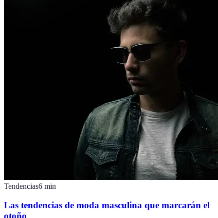
Tendencias
6
min
Las tendencias de moda masculina que marcarán el
otoño