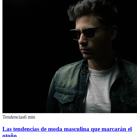
Tendencias
6
min
Las tendencias de moda masculina que marcarán el
otoño