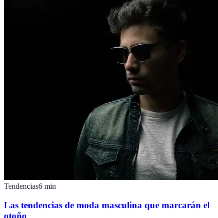
Tendencias
6
min
Las tendencias de moda masculina que marcarán el
otoño