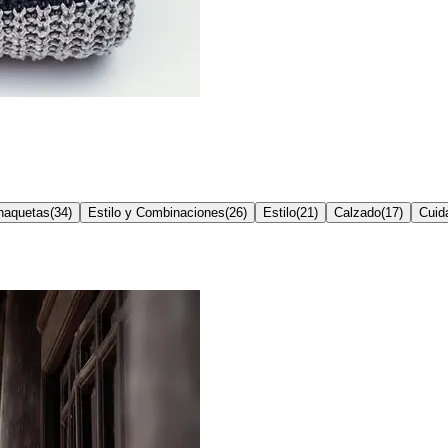
haquetas
(
34
)
Estilo y Combinaciones
(
26
)
Estilo
(
21
)
Calzado
(
17
)
Cuid