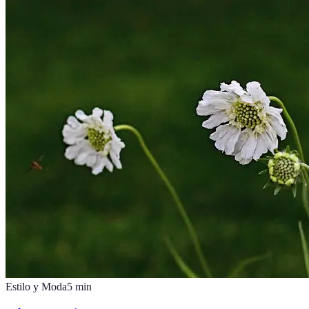
Estilo y Moda
5
min