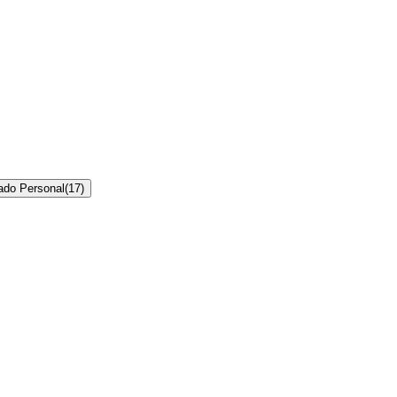
ado Personal
(
17
)