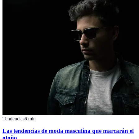
Tendencias
6
min
Las tendencias de moda masculina que marcarán el
otoño